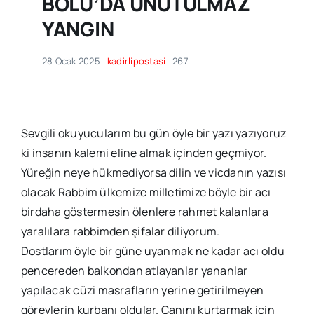
BOLU’DA UNUTULMAZ
YANGIN
28 Ocak 2025
kadirlipostasi
267
Sevgili okuyucularım bu gün öyle bir yazı yazıyoruz
ki insanın kalemi eline almak içinden geçmiyor.
Yüreğin neye hükmediyorsa dilin ve vicdanın yazısı
olacak Rabbim ülkemize milletimize böyle bir acı
birdaha göstermesin ölenlere rahmet kalanlara
yaralılara rabbimden şifalar diliyorum.
Dostlarım öyle bir güne uyanmak ne kadar acı oldu
pencereden balkondan atlayanlar yananlar
yapılacak cüzi masrafların yerine getirilmeyen
görevlerin kurbanı oldular. Canını kurtarmak için