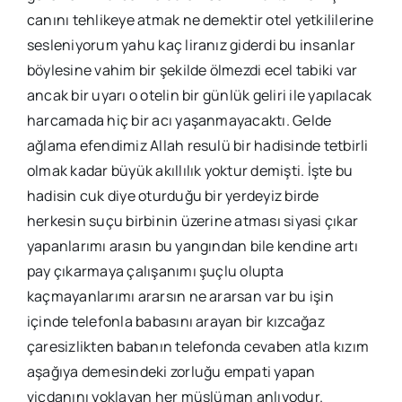
canını tehlikeye atmak ne demektir otel yetkililerine
sesleniyorum yahu kaç liranız giderdi bu insanlar
böylesine vahim bir şekilde ölmezdi ecel tabiki var
ancak bir uyarı o otelin bir günlük geliri ile yapılacak
harcamada hiç bir acı yaşanmayacaktı. Gelde
ağlama efendimiz Allah resulü bir hadisinde tetbirli
olmak kadar büyük akıllılık yoktur demişti. İşte bu
hadisin cuk diye oturduğu bir yerdeyiz birde
herkesin suçu birbinin üzerine atması siyasi çıkar
yapanlarımı arasın bu yangından bile kendine artı
pay çıkarmaya çalışanımı şuçlu olupta
kaçmayanlarımı ararsın ne ararsan var bu işin
içinde telefonla babasını arayan bir kızcağaz
çaresizlikten babanın telefonda cevaben atla kızım
aşağıya demesindeki zorluğu empati yapan
vicdanını yoklayan her müslüman anlıyodur.