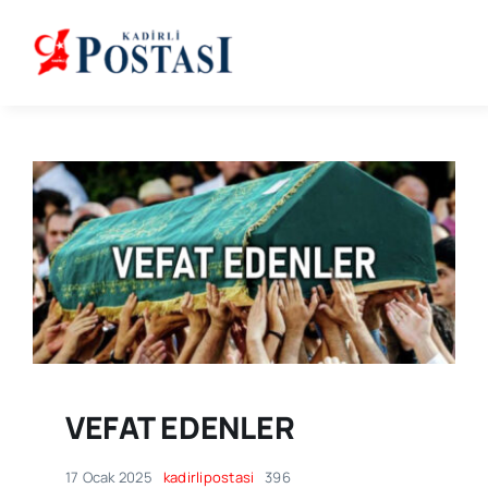
Skip
to
content
VEFAT EDENLER
17 Ocak 2025
kadirlipostasi
396