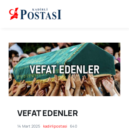
Skip
to
content
VEFAT EDENLER
14 Mart 2025
kadirlipostasi
640