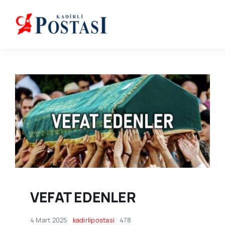
Skip
to
content
VEFAT EDENLER
4 Mart 2025
kadirlipostasi
478