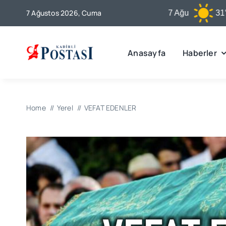
Skip
7 Ağustos 2026, Cuma
Kadirli
7 Ağu
31°C
to
content
Anasayfa
Haberler
Home
Yerel
VEFAT EDENLER