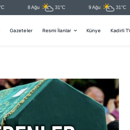
8 Ağu
31°C
9 Ağu
31°C
Gazeteler
Resmi İlanlar
Künye
Kadirli T