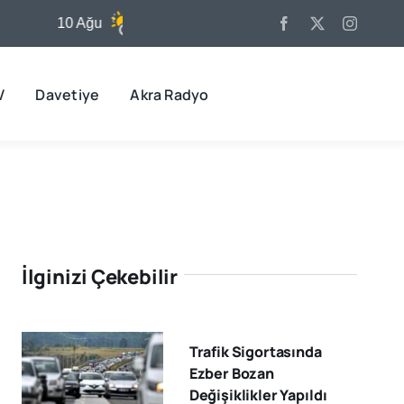
10 Ağu
31°C
11 Ağu
32°C
V
Davetiye
Akra Radyo
İlginizi Çekebilir
Trafik Sigortasında
Ezber Bozan
Değişiklikler Yapıldı