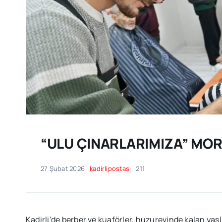
“ULU ÇINARLARIMIZA” MOR
27 Şubat 2026
kadirlipostasi
211
Kadirli’de berber ve kuaförler, huzurevinde kalan yaşlı