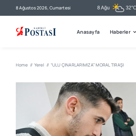
Skip
8 Ağustos 2026, Cumartesi
Kadirli
8 Ağu
32°C
to
content
Anasayfa
Haberler
Home
Yerel
“ULU ÇINARLARIMIZA” MORAL TIRAŞI