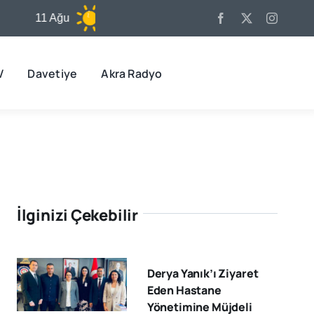
11 Ağu
32°C
12 Ağu
32°C
1
V
Davetiye
Akra Radyo
İlginizi Çekebilir
Derya Yanık’ı Ziyaret
Eden Hastane
Yönetimine Müjdeli