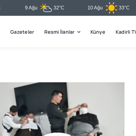
9 Ağu
32°C
10 Ağu
33°C
Gazeteler
Resmi İlanlar
Künye
Kadirli T