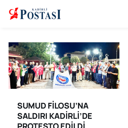
Skip
to
content
SUMUD FİLOSU’NA
SALDIRI KADİRLİ’DE
PROTESTO EDİLDİ