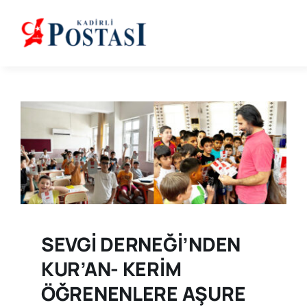
Skip
to
content
SEVGİ DERNEĞİ’NDEN
KUR’AN- KERİM
ÖĞRENENLERE AŞURE