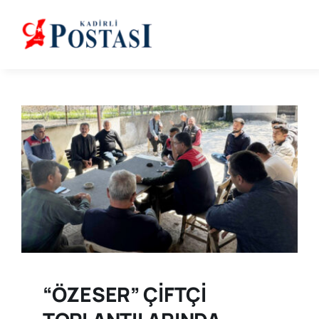
Skip
to
content
“ÖZESER” ÇİFTÇİ