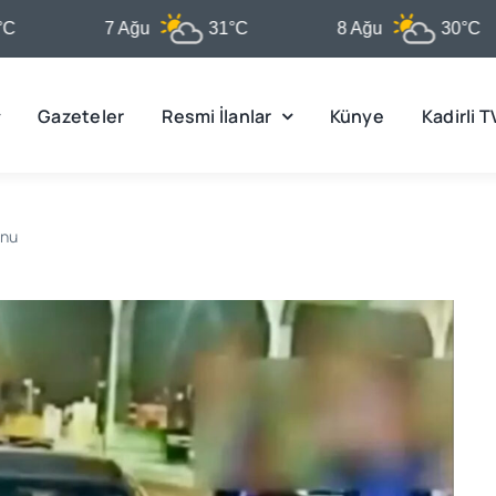
7 Ağu
31°C
8 Ağu
30°C
Gazeteler
Resmi İlanlar
Künye
Kadirli T
onu