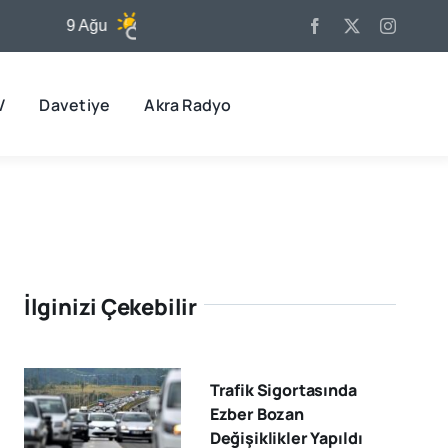
9 Ağu
31°C
10 Ağu
32°C
1
V
Davetiye
Akra Radyo
İlginizi Çekebilir
Trafik Sigortasında
Ezber Bozan
Değişiklikler Yapıldı