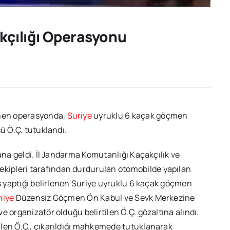
çılığı Operasyonu
nen operasyonda,
Suriye
uyruklu 6 kaçak göçmen
ü Ö.Ç. tutuklandı.
ana geldi. İl Jandarma Komutanlığı Kaçakçılık ve
ipleri tarafından durdurulan otomobilde yapılan
iş yaptığı belirlenen Suriye uyruklu 6 kaçak göçmen
iye
Düzensiz Göçmen Ön Kabul ve Sevk Merkezine
 organizatör olduğu belirtilen Ö.Ç. gözaltına alındı.
ilen Ö.Ç., çıkarıldığı mahkemede tutuklanarak