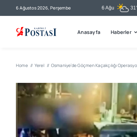
Skip
6 Ağustos 2026, Perşembe
Kadirli
6 Ağu
31°C
to
content
Anasayfa
Haberler
Home
Yerel
Osmaniye’de Göçmen Kaçakçılığı Operasy