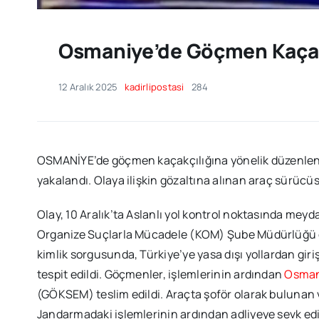
Osmaniye’de Göçmen Kaçak
12 Aralık 2025
kadirlipostasi
284
OSMANİYE’de göçmen kaçakçılığına yönelik düzenle
yakalandı. Olaya ilişkin gözaltına alınan araç sürücüs
Olay, 10 Aralık’ta Aslanlı yol kontrol noktasında meyd
Organize Suçlarla Mücadele (KOM) Şube Müdürlüğü ek
kimlik sorgusunda, Türkiye’ye yasa dışı yollardan gir
tespit edildi. Göçmenler, işlemlerinin ardından
Osman
(GÖKSEM) teslim edildi. Araçta şoför olarak bulunan ve
Jandarmadaki işlemlerinin ardından adliyeye sevk ed