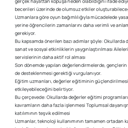
gerçek hayattan kopuşa neden olabildiğini ifade edi
becerileri üzerinde de olumsuz etkiler oluşturabileceği
Uzmanlara göre oyun bağımlılığıyla mücadelede yasakl
yerine öğrencilerin zamanlarını daha verimli ve anlam
gerekiyor.
Bu kapsamda önerilen bazı adımlar şöyle: Okullarda dij
sanat ve sosyal etkinliklerin yaygınlaştırılması Ailele
servislerinin daha aktif rol alması
Son dönemde yapılan değerlendirmelerde, gençlerin
de desteklenmesi gerektiği vurgulanıyor.
Eğitim uzmanları, değerler eğitiminin güçlendirilmes
etkileyebileceğini belirtiyor.
Bu çerçevede: Okullarda değerler eğitimi programların
kavramların daha fazla işlenmesi Toplumsal dayanışm
katılımının teşvik edilmesi
Uzmanlar, teknoloji kullanımının tamamen ortadan ka