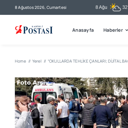
Skip
8 Ağustos 2026, Cumartesi
Kadirli
8 Ağu
32°C
to
content
Anasayfa
Haberler
Home
Yerel
“OKULLARDA TEHLİKE ÇANLARI; DİJİTAL B