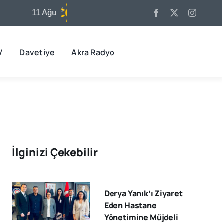
11 Ağu
32°C
12 Ağu
32°C
V
Davetiye
Akra Radyo
İlginizi Çekebilir
Derya Yanık’ı Ziyaret
Eden Hastane
Yönetimine Müjdeli