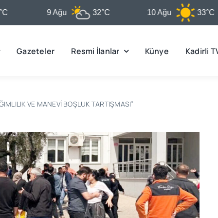
9 Ağu
32°C
10 Ağu
33°C
Gazeteler
Resmi İlanlar
Künye
Kadirli T
AĞIMLILIK VE MANEVİ BOŞLUK TARTIŞMASI”