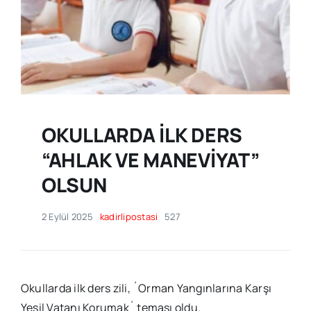
OKULLARDA İLK DERS
“AHLAK VE MANEVİYAT”
OLSUN
2 Eylül 2025
kadirlipostasi
527
Okullarda ilk ders zili, ´Orman Yangınlarına Karşı
Yeşil Vatanı Korumak´ teması oldu.