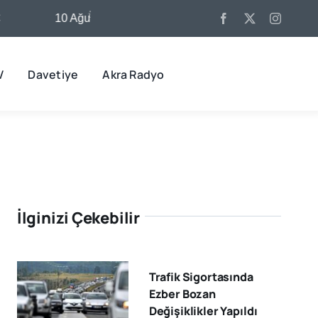
10 Ağu
31°C
11 Ağu
32°C
V
Davetiye
Akra Radyo
İlginizi Çekebilir
Trafik Sigortasında
Ezber Bozan
Değişiklikler Yapıldı