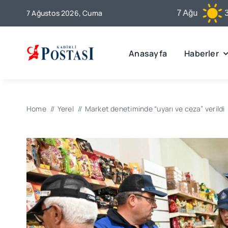
Skip
7 Ağustos 2026, Cuma
Kadirli
7 Ağu
31°C
to
content
Anasayfa
Haberler
Home
Yerel
Market denetiminde “uyarı ve ceza” verildi