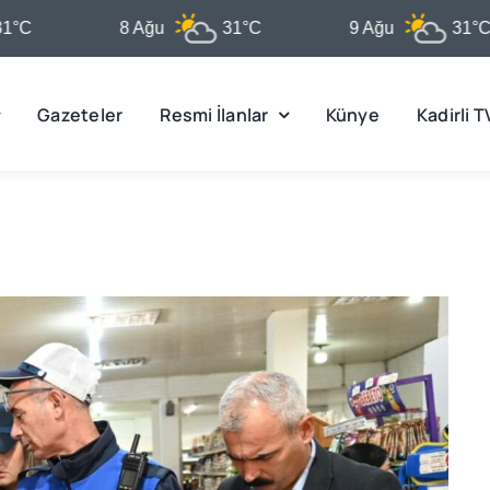
8 Ağu
31°C
9 Ağu
31°C
Gazeteler
Resmi İlanlar
Künye
Kadirli T