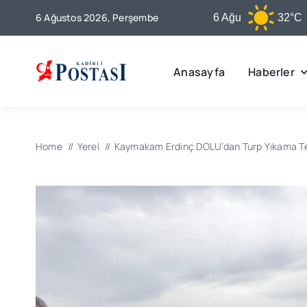
Skip
6 Ağustos 2026, Perşembe
Kadirli
6 Ağu
32°C
to
content
Anasayfa
Haberler
Home
Yerel
Kaymakam Erdinç DOLU’dan Turp Yıkama Tes