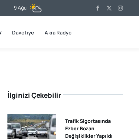
9 Ağu
31°C
10 Ağu
31°C
11 
V
Davetiye
Akra Radyo
İlginizi Çekebilir
Trafik Sigortasında
Ezber Bozan
Değişiklikler Yapıldı