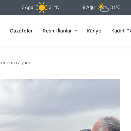
7 Ağu
31°C
8 Ağu
31°C
Gazeteler
Resmi İlanlar
Künye
Kadirli T
islerine Ziyaret