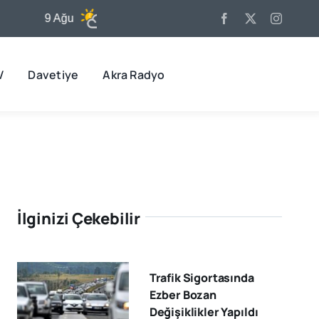
9 Ağu
31°C
10 Ağu
32°C
11
V
Davetiye
Akra Radyo
İlginizi Çekebilir
Trafik Sigortasında
Ezber Bozan
Değişiklikler Yapıldı