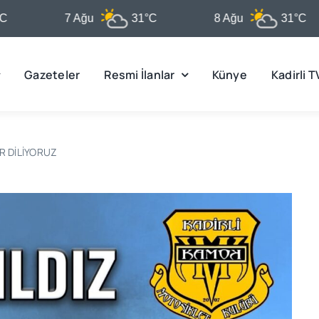
7 Ağu
31°C
8 Ağu
31°C
Gazeteler
Resmi İlanlar
Künye
Kadirli T
R DİLİYORUZ