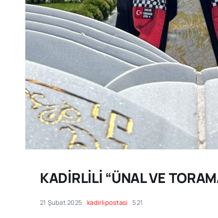
KADİRLİLİ “ÜNAL VE TORAM
21 Şubat 2025
kadirlipostasi
521