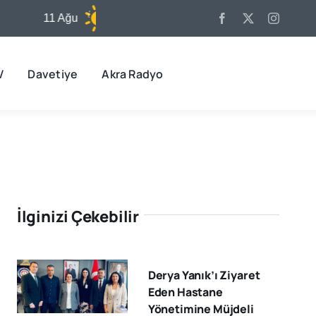
11 Ağu
32°C
12 Ağu
32°C
V
Davetiye
Akra Radyo
İlginizi Çekebilir
Derya Yanık’ı Ziyaret
Eden Hastane
Yönetimine Müjdeli