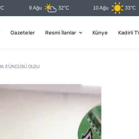
9 Ağu
32°C
10 Ağu
33°C
Gazeteler
Resmi İlanlar
Künye
Kadirli T
DA 3’ÜNCÜSÜ OLDU