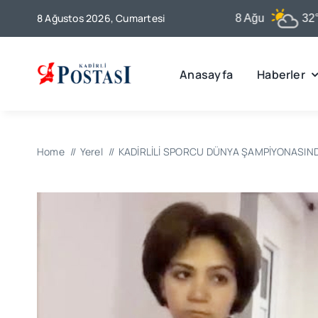
Skip
8 Ağustos 2026, Cumartesi
Kadirli
8 Ağu
32°C
to
content
Anasayfa
Haberler
Home
Yerel
KADİRLİLİ SPORCU DÜNYA ŞAMPİYONASIN