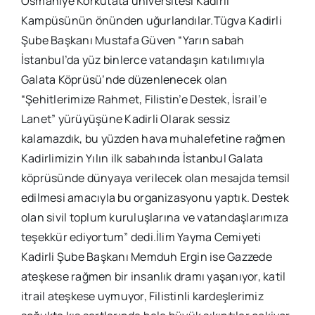
Osmaniye Korkutata üniversitesi Kadirli
Kampüsünün önünden uğurlandılar.Tügva Kadirli
Şube Başkanı Mustafa Güven “Yarın sabah
İstanbul’da yüz binlerce vatandaşın katılımıyla
Galata Köprüsü’nde düzenlenecek olan
“Şehitlerimize Rahmet, Filistin’e Destek, İsrail’e
Lanet” yürüyüşüne Kadirli Olarak sessiz
kalamazdık, bu yüzden hava muhalefetine rağmen
Kadirlimizin Yılın ilk sabahında İstanbul Galata
köprüsünde dünyaya verilecek olan mesajda temsil
edilmesi amacıyla bu organizasyonu yaptık. Destek
olan sivil toplum kuruluşlarına ve vatandaşlarımıza
teşekkür ediyortum” dedi.İlim Yayma Cemiyeti
Kadirli Şube Başkanı Memduh Ergin ise Gazzede
ateşkese rağmen bir insanlık dramı yaşanıyor, katil
itrail ateşkese uymuyor, Filistinli kardeşlerimiz