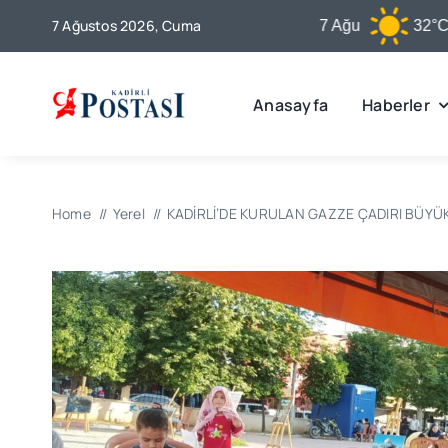
Skip
7 Ağustos 2026, Cuma
Kadirli
7 Ağu
32°C
to
content
Anasayfa
Haberler
Home
Yerel
KADİRLİ’DE KURULAN GAZZE ÇADIRI BÜYÜK