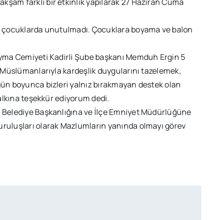
kşam farklı bir etkinlik yapılarak 27 Haziran Cuma
nda çocuklarda unutulmadı. Çocuklara boyama ve balon
Yayma Cemiyeti Kadirli Şube başkanı Memduh Ergin 5
ya Müslümanlarıyla kardeşlik duygularını tazelemek,
 gün boyunca bizleri yalnız bırakmayan destek olan
Halkına teşekkür ediyorum dedi.
li Belediye Başkanlığına ve İlçe Emniyet Müdürlüğüne
uruluşları olarak Mazlumların yanında olmayı görev