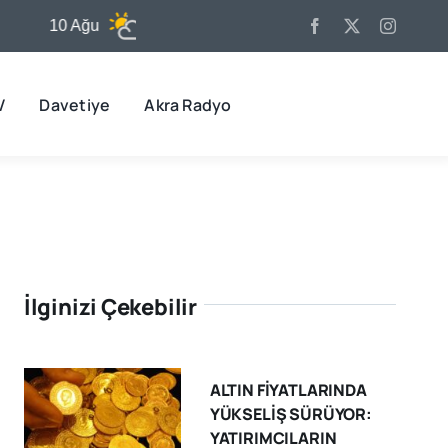
10 Ağu
31°C
11 Ağu
32°C
1
V
Davetiye
Akra Radyo
İlginizi Çekebilir
ALTIN FİYATLARINDA
YÜKSELİŞ SÜRÜYOR:
YATIRIMCILARIN