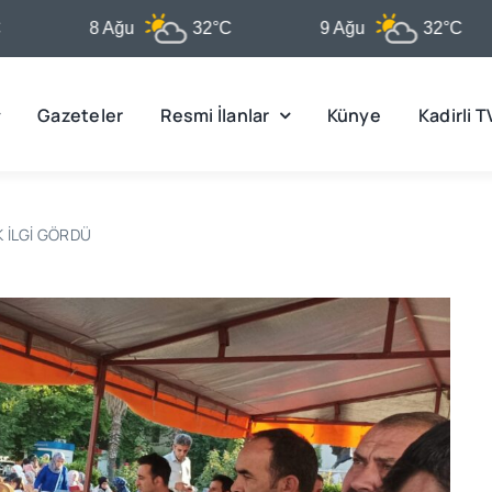
8 Ağu
32°C
9 Ağu
32°C
Gazeteler
Resmi İlanlar
Künye
Kadirli T
 İLGİ GÖRDÜ