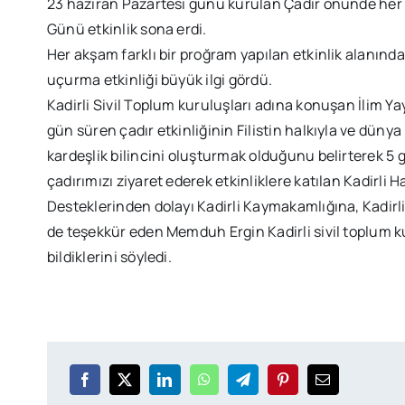
23 haziran Pazartesi günü kurulan Çadır önünde her a
Günü etkinlik sona erdi.
Her akşam farklı bir proğram yapılan etkinlik alanı
uçurma etkinliği büyük ilgi gördü.
Kadirli Sivil Toplum kuruluşları adına konuşan İlim 
gün süren çadır etkinliğinin Filistin halkıyla ve dün
kardeşlik bilincini oluşturmak olduğunu belirterek 5
çadırımızı ziyaret ederek etkinliklere katılan Kadirli 
Desteklerinden dolayı Kadirli Kaymakamlığına, Kadir
de teşekkür eden Memduh Ergin Kadirli sivil toplum k
bildiklerini söyledi.