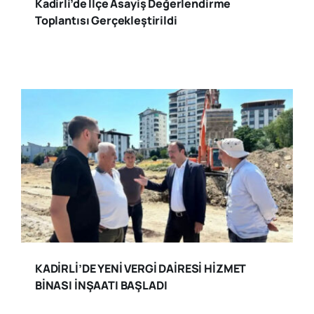
Kadirli’de İlçe Asayiş Değerlendirme
Toplantısı Gerçekleştirildi
KADİRLİ’DE YENİ VERGİ DAİRESİ HİZMET
BİNASI İNŞAATI BAŞLADI