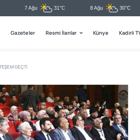
7 Ağu
31°C
8 Ağu
30°C
Gazeteler
Resmi İlanlar
Künye
Kadirli T
HTEŞEM GEÇTİ