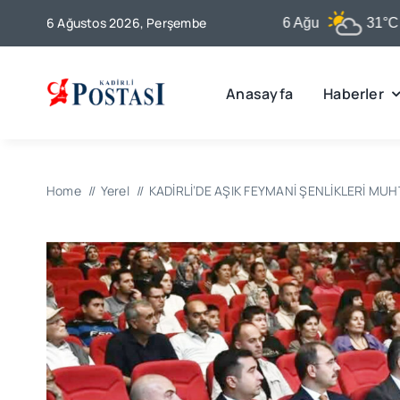
Skip
6 Ağustos 2026, Perşembe
Kadirli
6 Ağu
31°C
to
content
Anasayfa
Haberler
Home
Yerel
KADİRLİ’DE AŞIK FEYMANİ ŞENLİKLERİ MU