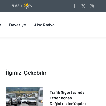
9 Ağu
31°C
10 Ağu
32°C
11
V
Davetiye
Akra Radyo
İlginizi Çekebilir
Trafik Sigortasında
Ezber Bozan
Değişiklikler Yapıldı