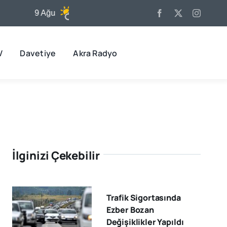
9 Ağu
31°C
10 Ağu
32°C
V
Davetiye
Akra Radyo
İlginizi Çekebilir
Trafik Sigortasında
Ezber Bozan
Değişiklikler Yapıldı