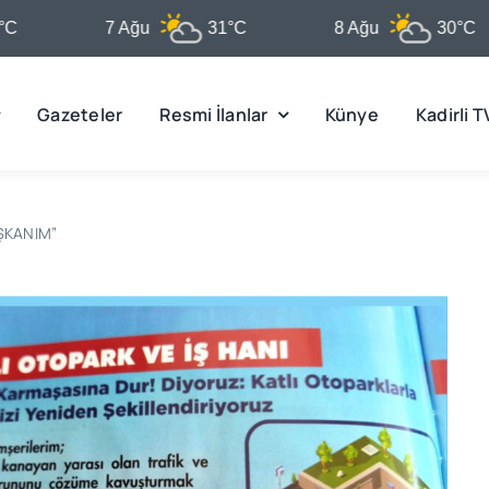
7 Ağu
31°C
8 Ağu
30°C
Gazeteler
Resmi İlanlar
Künye
Kadirli T
AŞKANIM”