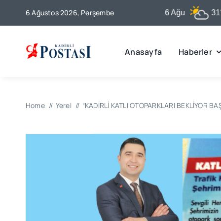
Skip
6 Ağustos 2026, Perşembe
Kadirli
6 Ağu
31°C
to
content
Anasayfa
Haberler
Home
Yerel
“KADİRLİ KATLI OTOPARKLARI BEKLİYOR B