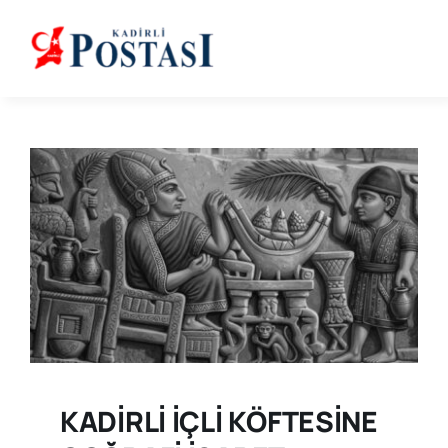
Skip
to
content
KADİRLİ İÇLİ KÖFTESİNE