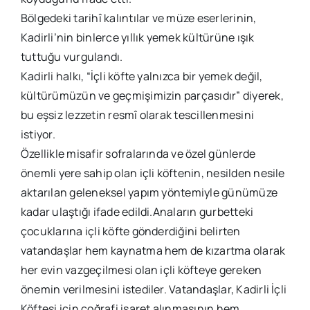
Bölgedeki tarihî kalıntılar ve müze eserlerinin,
Kadirli’nin binlerce yıllık yemek kültürüne ışık
tuttuğu vurgulandı.
Kadirli halkı, “İçli köfte yalnızca bir yemek değil,
kültürümüzün ve geçmişimizin parçasıdır” diyerek,
bu eşsiz lezzetin resmî olarak tescillenmesini
istiyor.
Özellikle misafir sofralarında ve özel günlerde
önemli yere sahip olan içli köftenin, nesilden nesile
aktarılan geleneksel yapım yöntemiyle günümüze
kadar ulaştığı ifade edildi.Anaların gurbetteki
çocuklarına içli köfte gönderdiğini belirten
vatandaşlar hem kaynatma hem de kızartma olarak
her evin vazgeçilmesi olan içli köfteye gereken
önemin verilmesini istediler. Vatandaşlar, Kadirli İçli
Köftesi için coğrafi işaret alınmasının hem