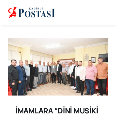
Skip
to
content
İMAMLARA “DİNİ MUSİKİ