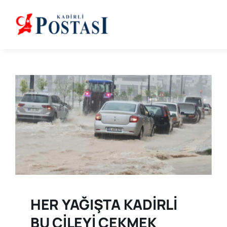
Skip
to
content
HER YAĞIŞTA KADİRLİ
BU ÇİLEYİ ÇEKMEK