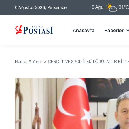
Skip
6 Ağustos 2026, Perşembe
Kadirli
6 Ağu
31°C
to
content
Anasayfa
Haberler
Home
Yerel
GENÇLİK VE SPOR İL MÜDÜRÜ, ARTIK BİR KA