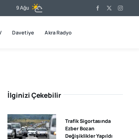
9 Ağu
31°C
10 Ağu
32°C
11
V
Davetiye
Akra Radyo
İlginizi Çekebilir
Trafik Sigortasında
Ezber Bozan
Değişiklikler Yapıldı