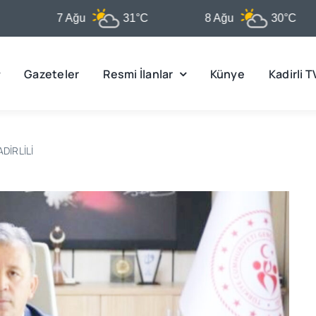
7 Ağu
31°C
8 Ağu
30°C
Gazeteler
Resmi İlanlar
Künye
Kadirli T
DİRLİLİ