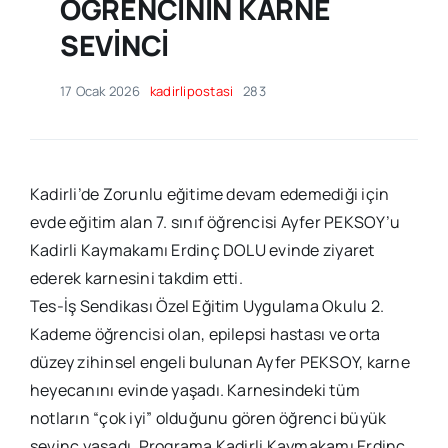
ÖĞRENCİNİN KARNE
SEVİNCİ
17 Ocak 2026
kadirlipostasi
283
Kadirli’de Zorunlu eğitime devam edemediği için
evde eğitim alan 7. sınıf öğrencisi Ayfer PEKSOY’u
Kadirli Kaymakamı Erdinç DOLU evinde ziyaret
ederek karnesini takdim etti.
Tes-İş Sendikası Özel Eğitim Uygulama Okulu 2.
Kademe öğrencisi olan, epilepsi hastası ve orta
düzey zihinsel engeli bulunan Ayfer PEKSOY, karne
heyecanını evinde yaşadı. Karnesindeki tüm
notların “çok iyi” olduğunu gören öğrenci büyük
sevinç yaşadı. Programa Kadirli Kaymakamı Erdinç