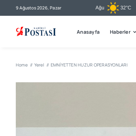
Skip
9 Ağustos 2026, Pazar
Kadirli
9 Ağu
32°C
to
content
Anasayfa
Haberler
Home
Yerel
EMNİYETTEN HUZUR OPERASYONLARI