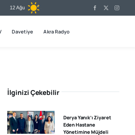
 Ağu
32°C
13 Ağu
32°C
14 Ağ
V
Davetiye
Akra Radyo
İlginizi Çekebilir
Derya Yanık’ı Ziyaret
Eden Hastane
Yönetimine Müjdeli