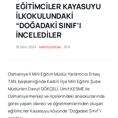
EĞİTİMCİLER KAYASUYU
İLKOKULUNDAKİ
“DOĞADAKİ SINIF’I
İNCELEDİLER
18 Ekim 2024
kadirlipostasi
359
Osmaniye İl Milli Eğitim Müdür Yardımcısı Erbay
TAN, başkanlığında Kadirli İlçe Milli Eğitim Şube
Müdürleri Davut GÖKÇELİ, Ümit KESME ile
Osmaniye merkez ve ilçelerindeki anaokullarında
görev yapan idareci ve öğretmenlerinden oluşan
eğitimciler Kayasuyu köyünde “Doğadaki Sınıf”ı