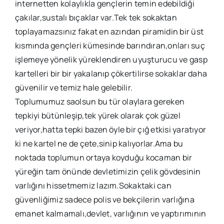
internetten kolaylıkla gençlerin temin edebildiği
çakılar,sustalı bıçaklar var.Tek tek sokaktan
toplayamazsınız fakat en azından piramidin bir üst
kısmında gençleri kümesinde barındıran,onları suç
işlemeye yönelik yüreklendiren uyuşturucu ve gasp
kartelleri bir bir yakalanıp çökertilirse sokaklar daha
güvenilir ve temiz hale gelebilir.
Toplumumuz saolsun bu tür olaylara gereken
tepkiyi bütünleşip,tek yürek olarak çok güzel
veriyor,hatta tepki bazen öyle bir çığ etkisi yaratıyor
ki ne kartel ne de çete,sinip kalıyorlar.Ama bu
noktada toplumun ortaya koyduğu kocaman bir
yüreğin tam önünde devletimizin çelik gövdesinin
varlığını hissetmemiz lazım.Sokaktaki can
güvenliğimiz sadece polis ve bekçilerin varlığına
emanet kalmamalı,devlet, varlığının ve yaptırımının