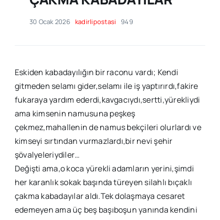
30 Ocak 2026
kadirlipostasi
949
Eskiden kabadayılığın bir raconu vardı; Kendi
gitmeden selamı gider,selamı ile iş yaptırırdı,fakire
fukaraya yardım ederdi,kavgacıydı,sertti,yürekliydi
ama kimsenin namusuna peşkeş
çekmez,mahallenin de namus bekçileri olurlardı ve
kimseyi sırtından vurmazlardı,bir nevi şehir
şövalyeleriydiler…
Değişti ama,o koca yürekli adamların yerini,şimdi
her karanlık sokak başında türeyen silahlı bıçaklı
çakma kabadayılar aldı.Tek dolaşmaya cesaret
edemeyen ama üç beş başıboşun yanında kendini