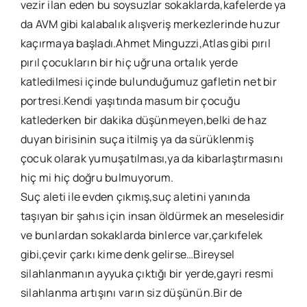
vezir ilan eden bu soysuzlar sokaklarda,kafelerde ya
da AVM gibi kalabalık alışveriş merkezlerinde huzur
kaçırmaya başladı.Ahmet Minguzzi,Atlas gibi pırıl
pırıl çocukların bir hiç uğruna ortalık yerde
katledilmesi içinde bulunduğumuz gafletin net bir
portresi.Kendi yaşıtında masum bir çocuğu
katlederken bir dakika düşünmeyen,belki de haz
duyan birisinin suça itilmiş ya da sürüklenmiş
çocuk olarak yumuşatılması,ya da kibarlaştırmasını
hiç mi hiç doğru bulmuyorum.
Suç aleti ile evden çıkmış,suç aletini yanında
taşıyan bir şahıs için insan öldürmek an meselesidir
ve bunlardan sokaklarda binlerce var,çarkıfelek
gibi,çevir çarkı kime denk gelirse…Bireysel
silahlanmanın ayyuka çıktığı bir yerde,gayri resmi
silahlanma artışını varın siz düşünün.Bir de