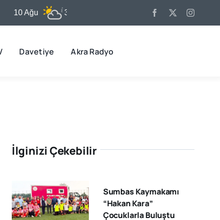
 Ağu
31°C
11 Ağu
32°C
12 Ağ
V
Davetiye
Akra Radyo
İlginizi Çekebilir
Sumbas Kaymakamı
“Hakan Kara”
Çocuklarla Buluştu