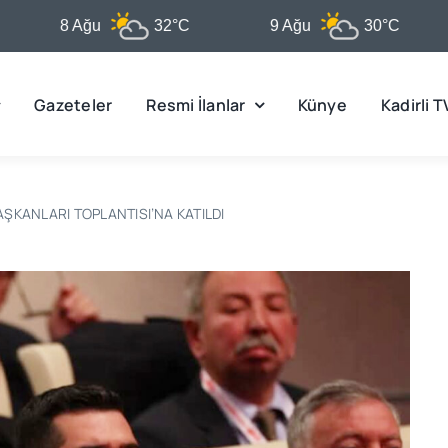
8 Ağu
32°C
9 Ağu
30°C
10
Gazeteler
Resmi İlanlar
Künye
Kadirli T
ŞKANLARI TOPLANTISI’NA KATILDI