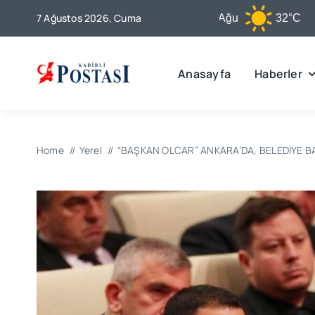
Skip
7 Ağustos 2026, Cuma
Kadirli
7 Ağu
32°C
to
content
Anasayfa
Haberler
Home
Yerel
“BAŞKAN OLCAR” ANKARA’DA, BELEDİYE BA