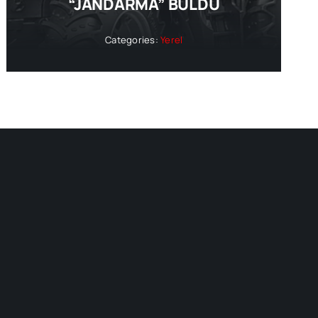
“JANDARMA” BULDU
Categories:
Yerel