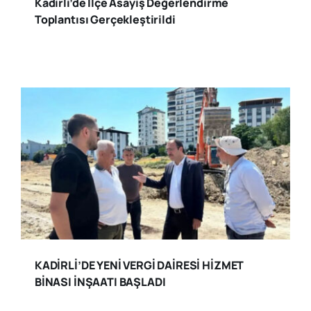
Kadirli’de İlçe Asayiş Değerlendirme
Toplantısı Gerçekleştirildi
KADİRLİ’DE YENİ VERGİ DAİRESİ HİZMET
BİNASI İNŞAATI BAŞLADI