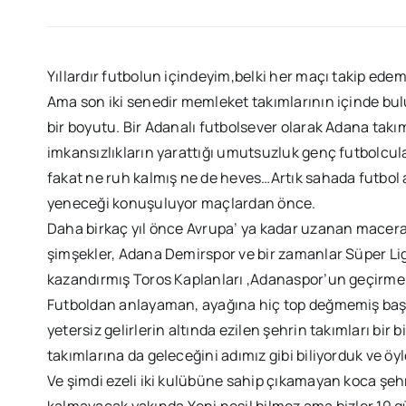
Yıllardır futbolun içindeyim,belki her maçı takip e
Ama son iki senedir memleket takımlarının içinde bulu
bir boyutu. Bir Adanalı futbolsever olarak Adana tak
imkansızlıkların yarattığı umutsuzluk genç futbolcu
fakat ne ruh kalmış ne de heves…Artık sahada futbol a
yeneceği konuşuluyor maçlardan önce.
Daha birkaç yıl önce Avrupa’ ya kadar uzanan macerası
şimşekler, Adana Demirspor ve bir zamanlar Süper Lig
kazandırmış Toros Kaplanları ,Adanaspor’un geçirmekt
Futboldan anlayaman, ayağına hiç top değmemiş başka
yetersiz gelirlerin altında ezilen şehrin takımları bi
takımlarına da geleceğini adımız gibi biliyorduk ve öyl
Ve şimdi ezeli iki kulübüne sahip çıkamayan koca şehri
kalmayacak yakında.Yeni nesil bilmez ama bizler 1