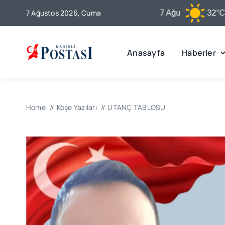
Skip
7 Ağustos 2026, Cuma
Kadirli
7 Ağu
32°C
to
content
Anasayfa
Haberler
Home
Köşe Yazıları
UTANÇ TABLOSU