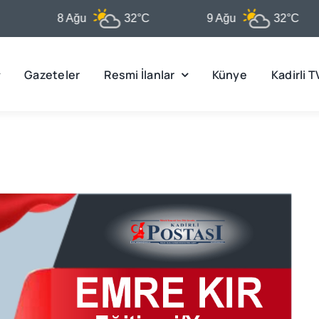
8 Ağu
32°C
9 Ağu
32°C
Gazeteler
Resmi İlanlar
Künye
Kadirli T