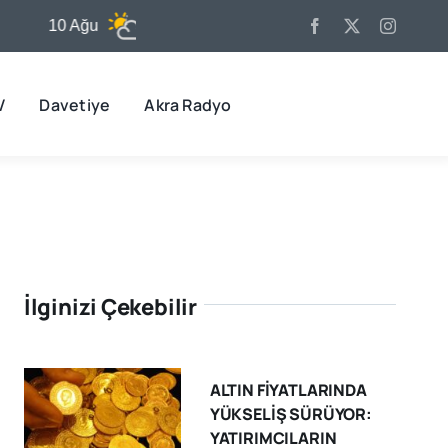
10 Ağu
31°C
11 Ağu
32°C
1
V
Davetiye
Akra Radyo
İlginizi Çekebilir
ALTIN FİYATLARINDA
YÜKSELİŞ SÜRÜYOR:
YATIRIMCILARIN