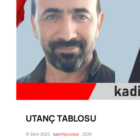
UTANÇ TABLOSU
31 Ekim 2025
kadirlipostasi
2329