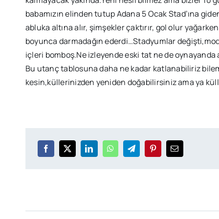
babamızın elinden tutup Adana 5 Ocak Stad’ına gidene 
abluka altına alır, şimşekler çaktırır, gol olur yağarken
boyunca darmadağın ederdi…Stadyumlar değişti,modern
içleri bomboş.Ne izleyende eski tat ne de oynayanda
Bu utanç tablosuna daha ne kadar katlanabiliriz bil
kesin,küllerinizden yeniden doğabilirsiniz ama ya kü