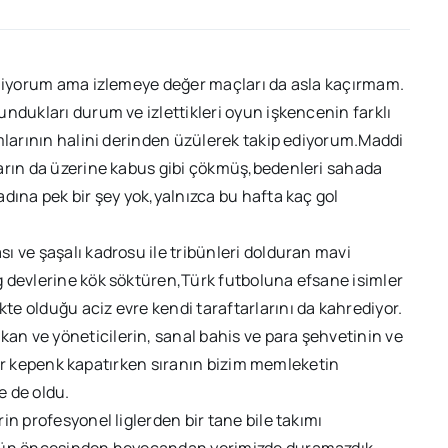
demiyorum ama izlemeye değer maçları da asla kaçırmam.
ndukları durum ve izlettikleri oyun işkencenin farklı
ımlarının halini derinden üzülerek takip ediyorum.Maddi
ların da üzerine kabus gibi çökmüş,bedenleri sahada
dına pek bir şey yok,yalnızca bu hafta kaç gol
 ve şaşalı kadrosu ile tribünleri dolduran mavi
 devlerine kök söktüren,Türk futboluna efsane isimler
e olduğu aciz evre kendi taraftarlarını da kahrediyor.
n ve yöneticilerin, sanal bahis ve para şehvetinin ve
r bir kepenk kapatırken sıranın bizim memleketin
e de oldu.
n profesyonel liglerden bir tane bile takımı
0 gün öncesinden heyecandan yerimizde duramazdık