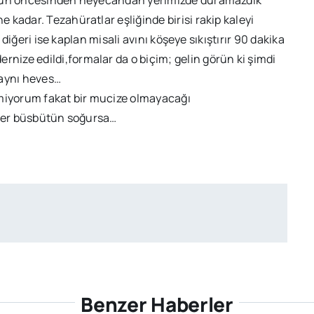
kadar. Tezahüratlar eşliğinde birisi rakip kaleyi
 diğeri ise kaplan misali avını köşeye sıkıştırır 90 dakika
ize edildi,formalar da o biçim; gelin görün ki şimdi
 aynı heves…
emiyorum fakat bir mucize olmayacağı
ller büsbütün soğursa…
Benzer Haberler