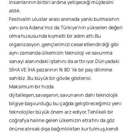
insanlarının birbiri ardına yetişeceği müjdesini
aldık.
Festivalin uluslar arası arenada yankı bulmasının
yanı sıra Adana’mız da Türkiye’nin yükselen değeri
olma hususunda kıymetli bir adım attı.Bu
organizasyon ,gençlerimizi cesaretlendirdiği gibi
aynı zamanda ülkemizin teknoloji ve savunma
sanayi alanındaki iştahını da arttırıyor.Dünyadaki
SİHA VE İHA pazarının % 80 ‘lik bir pay dilimine
sahibiz .Bu büyük bir gövde gösterisi.
Maksimum bir hızda
dijitalleşen,savaşanın,savunanın dahi teknolojik
bilgiye başvurduğu bu çağda geliştireceğimiz yeni
teknolojiler büyük önem arz ediyor.Tehlikeli bir
coğrafya haline gelen ülkemizin etrafını da göz
önüne alırsak dışa bağımlılıktan kurtulmuş,kendi