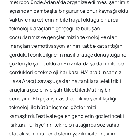
metropolünde,Adana’da organize edilmesi şehrimiz
açısından bambaşka bir gurur ve onur kaynağı oldu.
Vaktiyle maketlerinin bile hayal olduğu onlarca
teknolojik araçların gerçeği ile buluşan
çocuklarımız ve gençlerimizin teknolojiye olan
inançları ve motivasyonlarının kat be kat arttığını
gördük.Teorik bilgilerin nasıl pratiğe dönüştüğüne
gözleriyle şahit oldular.Ekranlarda ya da filmlerde
gördükleri o teknoloji harikası İHA’lara ( İnsansız
Hava Aracı),savaş uçaklarına,tanklara ,elektrikli
araçlara gözleriyle şahitlik ettiler.Müthiş bir
deneyim…Ekip çalışması,liderlik ve yenilikçiliğin
teknoloji ile bütünleşmesi gözlerimizi
kamaştırdı.Festivale gelen gençlerin gözlerindeki
ışıktan,Türkiye’nin teknoloji atağında söz sahibi
olacak yeni mühendislerin,yazılımcıların,bilim