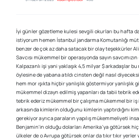
İyi günler gözetleme kulesi sevgili okurları bu hafta
istiyorum hemen İstanbul jandarma Komutanlığı müthi
benzer de çok az daha satacak bir olay teşekkürler Ali
Savcısı mükemmel bir operasyonda sayın savcımızın d
Kalpazanlı işi yani yaklaşık 4,5 milyar $ arkadaşlar 
öylesine de yabana atıldı cinsten değil nasıl diyece
hem mor ışıkta hiçbir yanlışlık göstermiyor yanlışlık g
mükemmel dizayn edilmiş yapanları da tabii tebrik ede
tebrik ederiz mükemmel bir çalışma mükemmel bir iş 
arkasında kimlerin olduğunu kimlerin yaptırdığını ki
gerekiyor ayrıca paraların yapılış mükemmeliyeti ins
Benjamin‘in olduğu dolarları Amerika’ya götürsek hiç b
ülkeler de o Avrupa götürsek onlar da tıkır tıkır yerler