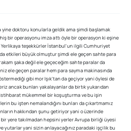
 da yine doktoru konularla geldik ama şimdi başlamak
ş bir operasyonu imza attı öyle bir operasyon ki eşine
 Yerlikaya teşekkürler İstanbul’un ilgili Cumhuriyet
a etkileri büyük olmuştur şimdi ele geçen sahte para
bu rakam şaka değil ele geçeceğim sahte paralar da
ksiniz ele geçen paralar hem para sayma makinasında
östermediği gibi mor Işık‘tan da geçiyor yani öylesi de
riz ancak bunları yakalayanlar da birtık yukarıdan
istihbarat mükemmel bir koşuşturma ve bu işin
mlerin bu işten nemalandığını bunları da çıkartmamız
anların hakkından şunu getiriyor yani o üzerinde
ir yere takılmadan hepsini yerler Avrupa birliği üyesi
 ve yutarlar yani sizin anlayacağınız paradaki işçilik bu