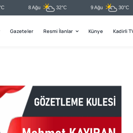
8 Ağu
32°C
9 Ağu
30°C
Gazeteler
Resmi İlanlar
Künye
Kadirli T