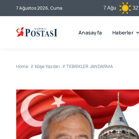
Skip
7 Ağustos 2026, Cuma
Kadirli
7 Ağu
32°C
to
content
Anasayfa
Haberler
Home
Köşe Yazıları
TEBRİKLER JANDARMA