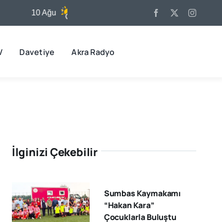
10 Ağu
31°C
11 Ağu
32°C
V
Davetiye
Akra Radyo
İlginizi Çekebilir
Sumbas Kaymakamı
“Hakan Kara”
Çocuklarla Buluştu