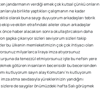
rken jandarmanın verdiği emek çok kutsal çünkü onların
utanlarıyla birlikte yaptıkları çalışmanın ne kadar
eklisi olarak buna saygı duyuyorum arkadaşları tebrik
 ekip ve ekibin etrafındaki aileler olsun arkadaşlar
ilk önce haber alacaksın sonra okullaştırcaksın daha
şapka çıkarıyor sizleri seviyorum sizleri takip
ler bu ülkenin memleketimizin çok çok ihtiyacı olan
ıyorsunuz milyarlarca liraya imza atıyorsunuz
 kurşuna da tenezzül etmiyorsunuz işte bu nefsin yere
l ekmek götüren insanların becerisidir bu becerisinden
cımı kutluyorum sayın alay Komutanı‘nı kutluyorum
imza atma sevdasıyla yüreklerinizin yandığını
 sizlere de saygılar önümüzdeki hafta Salı görüşmek