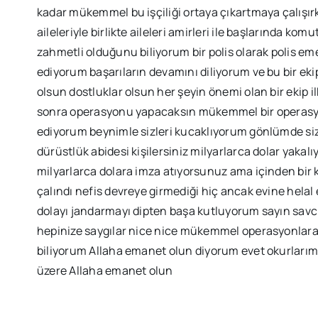
kadar mükemmel bu işçiliği ortaya çıkartmaya çalışı
aileleriyle birlikte aileleri amirleri ile başlarında kom
zahmetli olduğunu biliyorum bir polis olarak polis em
ediyorum başarıların devamını diliyorum ve bu bir ekip
olsun dostluklar olsun her şeyin önemi olan bir ekip 
sonra operasyonu yapacaksın mükemmel bir operasyon 
ediyorum beynimle sizleri kucaklıyorum gönlümde siz
dürüstlük abidesi kişilersiniz milyarlarca dolar yakal
milyarlarca dolara imza atıyorsunuz ama içinden bir
çalındı nefis devreye girmediği hiç ancak evine hela
dolayı jandarmayı dipten başa kutluyorum sayın sav
hepinize saygılar nice nice mükemmel operasyonlara 
biliyorum Allaha emanet olun diyorum evet okurlarım
üzere Allaha emanet olun