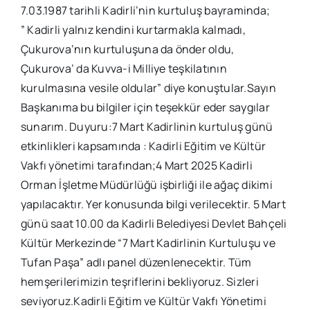
7.03.1987 tarihli Kadirli’nin kurtuluş bayraminda;
” Kadirli yalnız kendini kurtarmakla kalmadı,
Çukurova’nın kurtuluşuna da önder oldu,
Çukurova’ da Kuvva-i Milliye teşkilatının
kurulmasına vesile oldular” diye konuştular.Sayın
Başkanıma bu bilgiler için teşekkür eder saygılar
sunarım. Duyuru:7 Mart Kadirlinin kurtuluş günü
etkinlikleri kapsamında : Kadirli Eğitim ve Kültür
Vakfı yönetimi tarafından;4 Mart 2025 Kadirli
Orman İşletme Müdürlüğü işbirliği ile ağaç dikimi
yapılacaktır. Yer konusunda bilgi verilecektir. 5 Mart
günü saat 10.00 da Kadirli Belediyesi Devlet Bahçeli
Kültür Merkezinde “7 Mart Kadirlinin Kurtuluşu ve
Tufan Paşa” adlı panel düzenlenecektir. Tüm
hemşerilerimizin teşriflerini bekliyoruz. Sizleri
seviyoruz.Kadirli Eğitim ve Kültür Vakfı Yönetimi