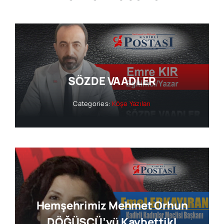
SÖZDE VAADLER
Categories:
Köşe Yazıları
Hemşehrimiz Mehmet Orhun
DÖĞÜŞÇÜ’yü Kaybettik!