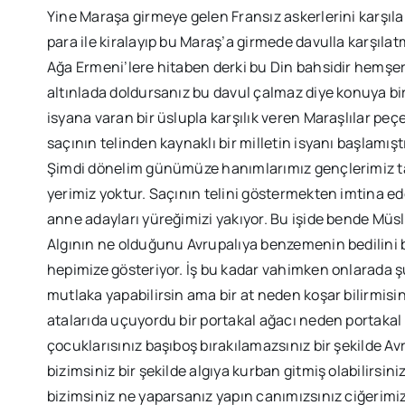
Yine Maraşa girmeye gelen Fransız askerlerini karşıl
para ile kiralayıp bu Maraş’a girmede davulla karşılat
Ağa Ermeni’lere hitaben derki bu Din bahsidir hemş
altınlada doldursanız bu davul çalmaz diye konuya bir
isyana varan bir üslupla karşılık veren Maraşlılar peçes
saçının telinden kaynaklı bir milletin isyanı başlamıştı
Şimdi dönelim günümüze hanımlarımız gençlerimiz ta
yerimiz yoktur. Saçının telini göstermekten imtina ed
anne adayları yüreğimizi yakıyor. Bu işide bende Mü
Algının ne olduğunu Avrupalıya benzemenin bedilini bir
hepimize gösteriyor. İş bu kadar vahimken onlarada şu
mutlaka yapabilirsin ama bir at neden koşar bilirmis
atalarıda uçuyordu bir portakal ağacı neden portakal v
çocuklarısınız başıboş bırakılamazsınız bir şekilde Av
bizimsiniz bir şekilde algıya kurban gitmiş olabilirsini
bizimsiniz ne yaparsanız yapın canımızsınız ciğerimizsi