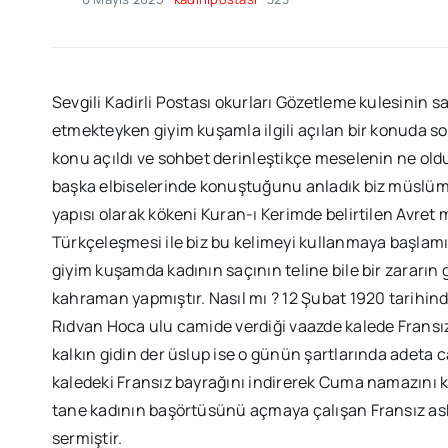
Sevgili Kadirli Postası okurları Gözetleme kulesinin 
etmekteyken giyim kuşamla ilgili açılan bir konuda soka
konu açıldı ve sohbet derinleştikçe meselenin ne ol
başka elbiselerinde konuştuğunu anladık biz müslüm
yapısı olarak kökeni Kuran-ı Kerimde belirtilen Avret ma
Türkçeleşmesi ile biz bu kelimeyi kullanmaya başlamış
giyim kuşamda kadının saçının teline bile bir zararın g
kahraman yapmıştır. Nasıl mı ? 12 Şubat 1920 tarihi
Rıdvan Hoca ulu camide verdiği vaazde kalede Fransı
kalkın gidin der üslup ise o günün şartlarında adeta 
kaledeki Fransız bayrağını indirerek Cuma namazını k
tane kadının başörtüsünü açmaya çalışan Fransız as
sermiştir.