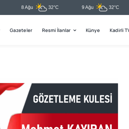
8 Ağu
32°C
9 Ağu
32°C
Gazeteler
Resmi İlanlar
Künye
Kadirli T