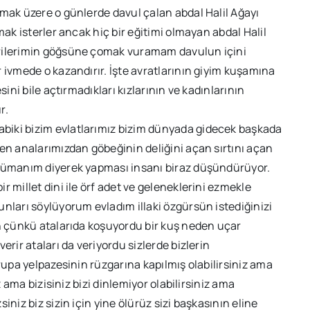
amak üzere o günlerde davul çalan abdal Halil Ağayı
mak isterler ancak hiç bir eğitimi olmayan abdal Halil
erilerimin göğsüne çomak vuramam davulun içini
 ivmede o kazandırır. İşte avratlarının giyim kuşamına
ini bile açtırmadıkları kızlarının ve kadınlarının
r.
biki bizim evlatlarımız bizim dünyada gidecek başkada
en analarımızdan göbeğinin deliğini açan sırtını açan
slümanım diyerek yapması insanı biraz düşündürüyor.
 millet dini ile örf adet ve geleneklerini ezmekle
nları söylüyorum evladım illaki özgürsün istediğinizi
in çünkü atalarıda koşuyordu bir kuş neden uçar
erir ataları da veriyordu sizlerde bizlerin
rupa yelpazesinin rüzgarına kapılmış olabilirsiniz ama
z ama bizisiniz bizi dinlemiyor olabilirsiniz ama
niz biz sizin için yine ölürüz sizi başkasının eline