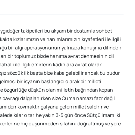
saygıdeğer takipcileri bu akşam bir dostumla sohbet
kta kızlarımızın ve hanımlarımızın kıyafetleri ile ilgili
duğu bir algı operasyonunun yalnızca konuşma dilinden
an bir toplumuz bizde hanıma avrat denmesinin dil
halli ile ilgili emirlerin kadınlara avrat olarak
ız sözcük ilk başta bize kaba gelebilir ancak bu budur
elmesi bir isyanın başlangıcı olarak bir milleti
nde özgürlüğe düşkün olan milletin bağrından kopan
z bayrağı dalgalanırken size Cuma namazı fazr değil
camiden kovmaktır galyana gelen millet saldırır ve
alede kılar o tarihe yakın 3-5 gün önce Sütçü imam iki
kerlerine hiç düşünmeden silahını doğrultmuş ve yere