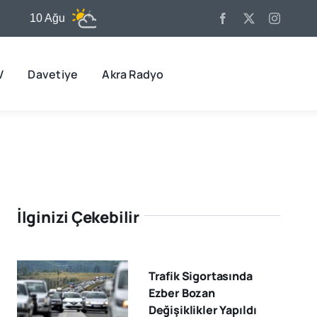
10 Ağu
31°C
11 Ağu
32°C
12 
V
Davetiye
Akra Radyo
İlginizi Çekebilir
Trafik Sigortasında
Ezber Bozan
Değişiklikler Yapıldı