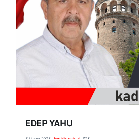
EDEP YAHU
6 Mayıs 2025
kadirlipostasi
323