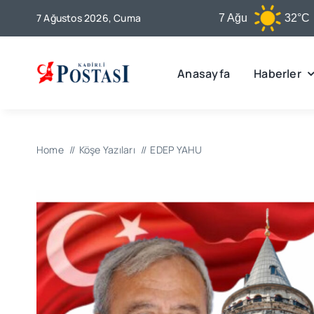
Skip
7 Ağustos 2026, Cuma
Kadirli
7 Ağu
32°C
to
content
Anasayfa
Haberler
Home
Köşe Yazıları
EDEP YAHU