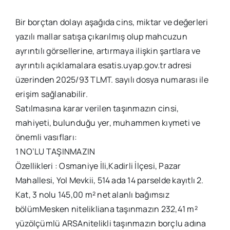
Bir borçtan dolayı aşağıda cins, miktar ve değerleri
yazılı mallar satışa çıkarılmış olup mahcuzun
ayrıntılı görsellerine, artırmaya ilişkin şartlara ve
ayrıntılı açıklamalara esatis.uyap.gov.tr adresi
üzerinden 2025/93 TLMT. sayılı dosya numarası ile
erişim sağlanabilir.
Satılmasına karar verilen taşınmazın cinsi,
mahiyeti, bulunduğu yer, muhammen kıymeti ve
önemli vasıfları:
1 NO’LU TAŞINMAZIN
Özellikleri : Osmaniye İli,Kadirli İlçesi, Pazar
Mahallesi, Yol Mevkii, 514 ada 14 parselde kayıtlı 2.
Kat, 3 nolu 145,00 m² net alanlı bağımsız
bölümMesken nitelikliana taşınmazın 232,41 m²
yüzölçümlü ARSAnitelikli taşınmazın borçlu adına