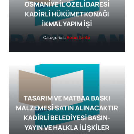
OSMANİYE İL ÖZEL İDARESİ
KADİRLİ HÜKÜMET KONAĞI
İKMAL YAPIM İŞİ
Categories:
Resmi İlanlar
TASARIM VE MATBAA BASKI
MALZEMESİ SATIN ALINACAKTIR
KADİRLİ BELEDİYESİ BASIN-
YAYIN VE HALKLA İLİŞKİLER