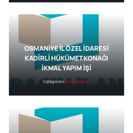
OSMANİYE İL ÖZEL İDARESİ
KADİRLİ HÜKÜMET KONAĞI
İKMAL YAPIM İŞİ
Categories:
Resmi İlanlar