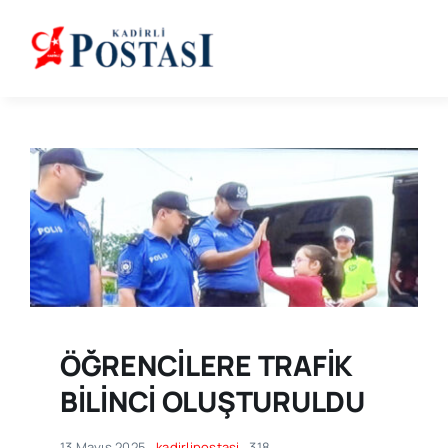
Skip
to
content
ÖĞRENCİLERE TRAFİK
BİLİNCİ OLUŞTURULDU
13 Mayıs 2025
kadirlipostasi
318