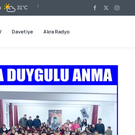
1°C
11 Ağu
32°C
12 Ağu
31°C
V
Davetiye
Akra Radyo